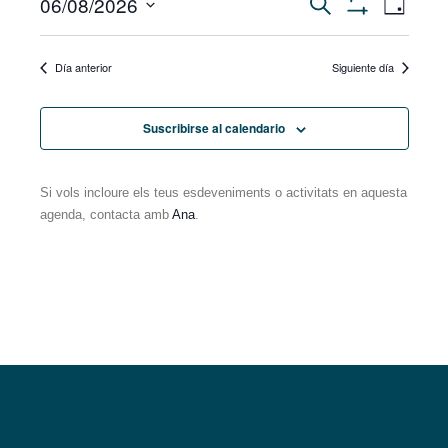
06/08/2026
Navegación
Buscar
de
Día
Mostrar
vista
Seleccionar
Filtros
de
de
fecha.
Even
Día anterior
Siguiente día
búsqueda
y
Suscribirse al calendario
vistas
Si vols incloure els teus esdeveniments o activitats en aquesta
de
agenda, contacta amb
Ana
.
Eventos