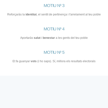
MOTIU Nº 3
Reforçaràs la
identitat
, el sentit de pertinença i l'arrelament al teu poble
MOTIU Nº 4
Aportaràs
salut
i
benestar
a les gents del teu poble
MOTIU Nº 5
Et fa guanyar
vots
(i ho saps). Sí, millora els resultats electorals