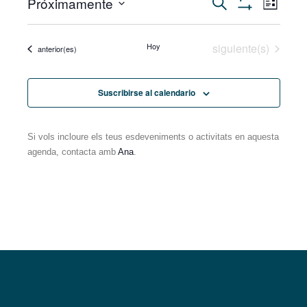
Próximamente
Navegación
Buscar
de
Lista
Mostrar
vista
Seleccionar
Filtros
de
de
fecha.
Even
Eventos
Hoy
siguiente(s)
Eventos
anterior(es)
búsqueda
y
Suscribirse al calendario
vistas
Si vols incloure els teus esdeveniments o activitats en aquesta
de
agenda, contacta amb
Ana
.
Eventos