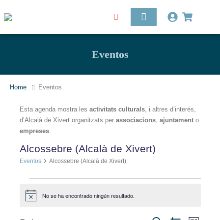
Eventos
Home
Eventos
Esta agenda mostra les
activitats culturals
, i altres d’interés,
d’Alcalà de Xivert organitzats per
associacions
,
ajuntament
o
empreses
.
Alcossebre (Alcalà de Xivert)
Eventos
Alcossebre (Alcalà de Xivert)
No se ha encontrado ningún resultado.
Aviso
Nave