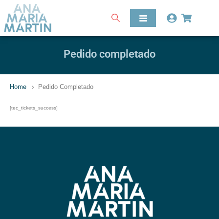
Pedido completado
Home
Pedido Completado
[tec_tickets_success]