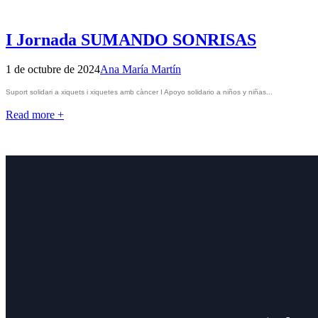
I Jornada SUMANDO SONRISAS
1 de octubre de 2024
Ana María Martín
Suport solidari a xiquets i xiquetes amb càncer I Apoyo solidario a niños y niñas...
Read more +