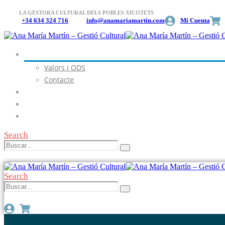
LA GESTORA CULTURAL DELS POBLES XICOTETS
+34 634 324 716
info@anamariamartin.com
Mi Cuenta
Gestió Cultural
Valors i ODS
Contacte
Teixint Poble
Diputació a Escena 2026
Agenda Local i Cultural
Search
Search