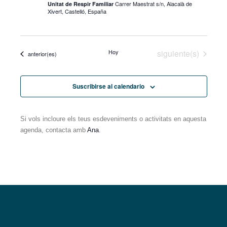
Carrer Maestrat s/n, Alacalà de
Unitat de Respir Familiar
vistas
Xivert, Castelló, España
de
Eventos
Eventos
Hoy
siguiente(s)
Eventos
anterior(es)
Suscribirse al calendario
Si vols incloure els teus esdeveniments o activitats en aquesta
agenda, contacta amb
Ana
.