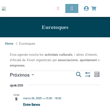
Eurotoques
Home
Eurotoques
Esta agenda mostra les
activitats culturals
, i altres d’interés,
d’Alcalà de Xivert organitzats per
associacions
,
ajuntament
o
empreses
.
Nave
Próximos
Navegación
Buscar
de
Lista
Mostrar
vista
Seleccionar
Filtros
de
de
agosto 2026
fecha.
Even
búsqueda
DOM
9
marzo 26, 2025 =>15:30
-
18:30
y
Entre llanes