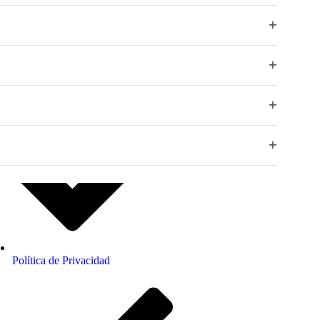
filtro
Abrir
filtro
al
Abrir
filtro
Abrir
filtro
Abrir
filtro
Política de Privacidad