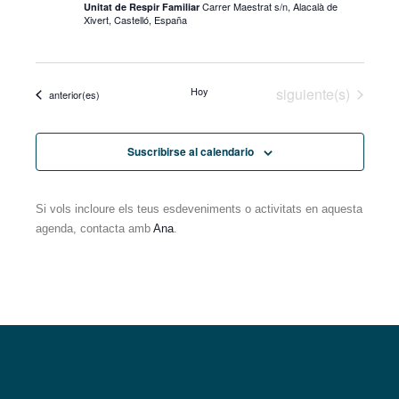
Carrer Maestrat s/n, Alacalà de
Unitat de Respir Familiar
vistas
Xivert, Castelló, España
de
Eventos
Eventos
Hoy
siguiente(s)
Eventos
anterior(es)
Suscribirse al calendario
Si vols incloure els teus esdeveniments o activitats en aquesta
agenda, contacta amb
Ana
.