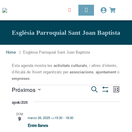
Esglèsia Parroquial Sant Joan Baptista
Home
Esglèsia Parroquial Sant Joan Baptista
Esta agenda mostra les
activitats culturals
, i altres d’interés,
d’Alcalà de Xivert organitzats per
associacions
,
ajuntament
o
empreses
.
Nave
Próximos
Navegación
Buscar
de
Lista
Mostrar
vista
Seleccionar
Filtros
de
de
agosto 2026
fecha.
Even
búsqueda
DOM
9
marzo 26, 2025 =>15:30
-
18:30
y
Entre llanes