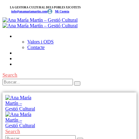
LA GESTORA CULTURAL DELS POBLES XICOTETS
info@anamariamartin.com
Mi Cuenta
Gestió Cultural
Valors i ODS
Contacte
Teixint Poble
Diputació a Escena 2026
Agenda Local i Cultural
Search
Search