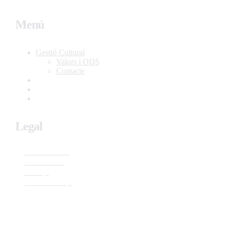
Menú
Gestió Cultural
Valors i ODS
Contacte
Teixint Poble
Diputació a Escena 2026
Agenda Local i Cultural
Legal
anamariamartin.com© All rights reserved Copyrights 2025 | web diseñada por
miempresa.online