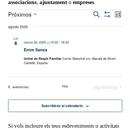
associacions
,
ajuntament
o
empreses
.
Eventos
Navegación
Nave
Próximos
Buscar
Lista
de
Mostrar
de
Seleccionar
Filtros
vistas
fecha.
agosto 2026
búsqueda
de
y
Even
JUE
6
marzo 26, 2025 =>15:30
-
18:30
vistas
Entre llanes
de
Carrer Maestrat s/n, Alacalà de Xivert,
Unitat de Respir Familiar
Eventos
Castelló, España
Eventos
Hoy
siguiente(s)
Eventos
anterior(es)
Suscribirse al calendario
Si vols incloure els teus esdeveniments o activitats