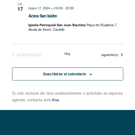
búsqueda
VIE
17
mayo 17, 2024 =>18:00
-
20:30
y
Actes San Isidre
Plaça de l'Esglèsia 7,
Iglesia Parroquial San Juan Bautista
vistas
Alcalà de Xivert, Castelló
de
Eventos
Eventos
anterior(es)
Hoy
Eventos
siguiente(s)
Suscribirse al calendario
Si vols incloure els teus esdeveniments o activitats en aquesta
agenda, contacta amb
Ana
.