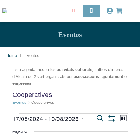
Eventos
Home
Eventos
Esta agenda mostra les
activitats culturals
, i altres d’interés,
d’Alcalà de Xivert organitzats per
associacions
,
ajuntament
o
empreses
.
Cooperatives
Eventos
Cooperatives
Nave
17/05/2024
 - 
10/08/2026
Navegación
Buscar
de
Lista
Mostrar
vista
Seleccionar
Filtros
de
de
mayo 2024
fecha.
Even